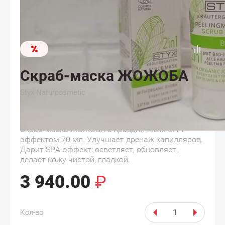
Скраб-маска ЖОЖОБА
Styx Naturcosmetic
Артикул:
14050
Скраб-маска ЖОЖОБА с праздничным СПА
эффектом 70 мл. Улучшает дренаж капилляров.
Дарит SPA-эффект: осветляет, обновляет,
делает кожу чистой, гладкой.
3 940.00
₽
Кол-во