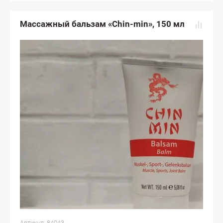
Массажный бальзам «Chin-min», 150 мл
Артикул:
84043